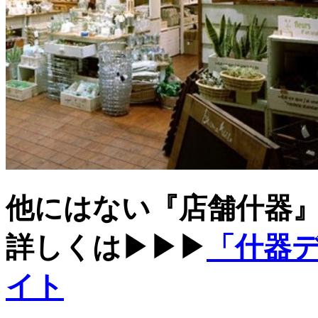
他にはない『店舗什器
詳しくは▶▶▶
「什器
イト